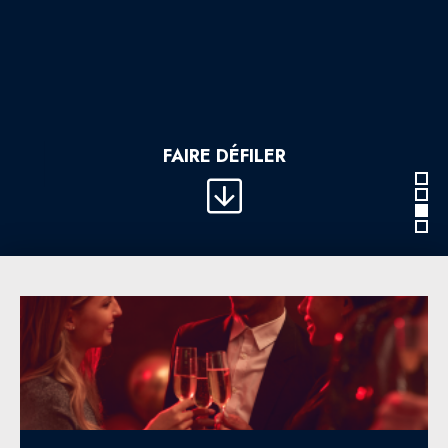
FAIRE DÉFILER
1
2
3
4